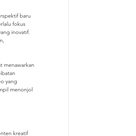
rspektif baru 
lalu fokus 
ng inovatif. 
n, 
at menawarkan 
ibatan 
eo yang 
pil menonjol 
ten kreatif 