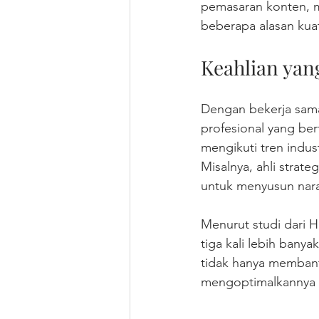
pemasaran konten, m
beberapa alasan kua
Keahlian ya
Dengan bekerja sama
profesional yang be
mengikuti tren indu
Misalnya, ahli strate
untuk menyusun naras
Menurut studi dari 
tiga kali lebih bany
tidak hanya membant
mengoptimalkannya u