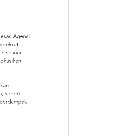
esar. Agensi 
erekrut, 
n sesuai 
okasikan 
kan 
, seperti 
 berdampak 