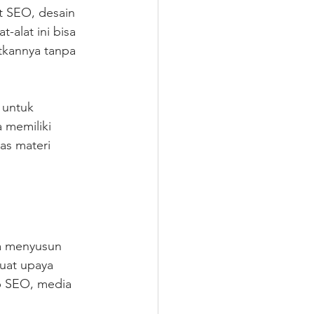
t SEO, desain 
-alat ini bisa 
kannya tanpa 
 untuk 
 memiliki 
as materi 
ga menyusun 
uat upaya 
p SEO, media 