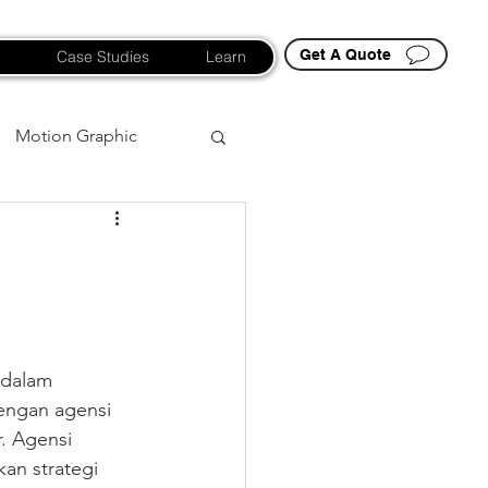
Get A Quote
Case Studies
Learn
Motion Graphic
 dalam 
engan agensi 
. Agensi 
an strategi 