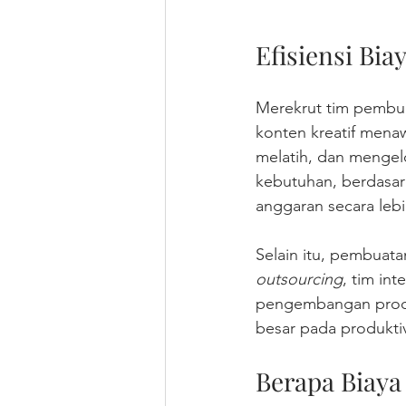
Efisiensi Bi
Merekrut tim pembua
konten kreatif mena
melatih, dan mengel
kebutuhan, berdasar
anggaran secara lebih
Selain itu, pembuat
outsourcing
, tim int
pengembangan produ
besar pada produktiv
Berapa Biaya