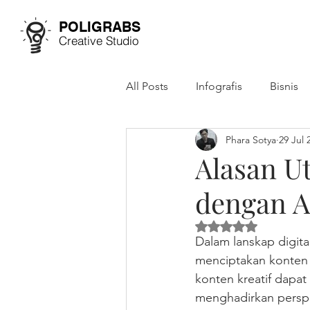
POLIGRABS
Creative Studio
All Posts
Infografis
Bisnis
Phara Sotya
29 Jul 
Studi Kasus
Annual Report
Alasan U
dengan A
Dinilai NaN dari 5 
Dalam lanskap digit
menciptakan konten 
konten kreatif dapa
menghadirkan perspe