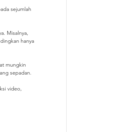
pada sejumlah 
a. Misalnya, 
dingkan hanya 
at mungkin 
 yang sepadan.
si video, 