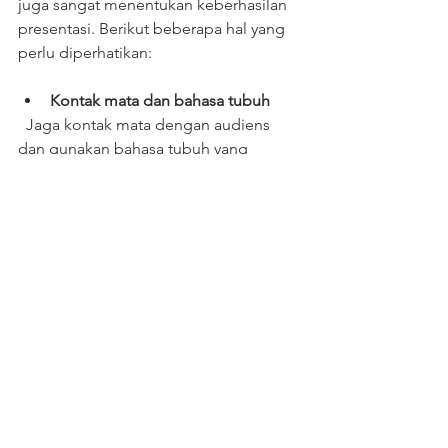
juga sangat menentukan keberhasilan 
presentasi. Berikut beberapa hal yang 
perlu diperhatikan:
Kontak mata dan bahasa tubuh
  Jaga kontak mata dengan audiens 
dan gunakan bahasa tubuh yang 
terbuka untuk menunjukkan 
kepercayaan diri.
Pengaturan waktu
  Pastikan presentasi tidak terlalu 
panjang atau terlalu singkat. Sesuaikan 
dengan agenda dan kebutuhan 
audiens.
Penggunaan alat bantu
  Gunakan pointer, mikrofon, dan alat 
presentasi lain secara efektif untuk 