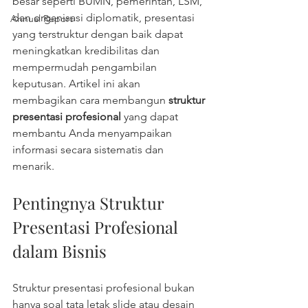
besar seperti BUMN, pemerintah, LSM, 
dan organisasi diplomatik, presentasi 
Annual Report
yang terstruktur dengan baik dapat 
meningkatkan kredibilitas dan 
mempermudah pengambilan 
keputusan. Artikel ini akan 
membagikan cara membangun 
struktur 
presentasi profesional
 yang dapat 
membantu Anda menyampaikan 
informasi secara sistematis dan 
menarik.
Pentingnya Struktur 
Presentasi Profesional 
dalam Bisnis
Struktur presentasi profesional bukan 
hanya soal tata letak slide atau desain 