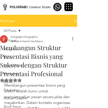
POLIGRAB
S Creative Studio
Postingan
All Posts
Poligrabs Infographic
All Posts
18 Feb
4 menit membaca
Membangun Struktur
Infografis
Presentasi Bisnis yang
Bisnis
Sukses dengan Struktur
Social Media
Presentasi Profesional
Workshop
Dinilai NaN dari 5 bintang.
Berita
Membangun presentasi bisnis yang 
Presentasi
efektif adalah kunci untuk 
menyampaikan pesan secara jelas dan 
Motion Graphic
meyakinkan. Dalam konteks organisasi 
Studi Kasus