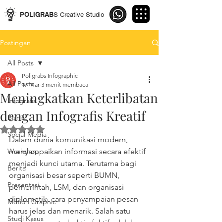
POLIGRAB
S Creative Studio
Postingan
All Posts
Poligrabs Infographic
All Posts
17 Mar
3 menit membaca
Meningkatkan Keterlibatan
Infografis
dengan Infografis Kreatif
Bisnis
Dinilai NaN dari 5 bintang.
Social Media
Dalam dunia komunikasi modern, 
Workshop
menyampaikan informasi secara efektif 
menjadi kunci utama. Terutama bagi 
Berita
organisasi besar seperti BUMN, 
Presentasi
pemerintah, LSM, dan organisasi 
diplomatik, cara penyampaian pesan 
Motion Graphic
harus jelas dan menarik. Salah satu 
Studi Kasus