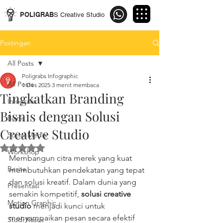
POLIGRAB
S Creative Studio
Postingan
All Posts
Poligrabs Infographic
All Posts
1 Des 2025
3 menit membaca
Tingkatkan Branding
Infografis
Bisnis dengan Solusi
Bisnis
Creative Studio
Social Media
Dinilai NaN dari 5 bintang.
Workshop
Membangun citra merek yang kuat 
Berita
membutuhkan pendekatan yang tepat 
dan solusi kreatif. Dalam dunia yang 
Presentasi
semakin kompetitif, 
solusi creative 
Motion Graphic
studio
 menjadi kunci untuk 
menyampaikan pesan secara efektif 
Studi Kasus