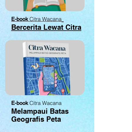
Citra Wacana
E-book
Bercerita Lewat Citra
Citra Wacana
E-book
Melampaui Batas
Geografis Peta