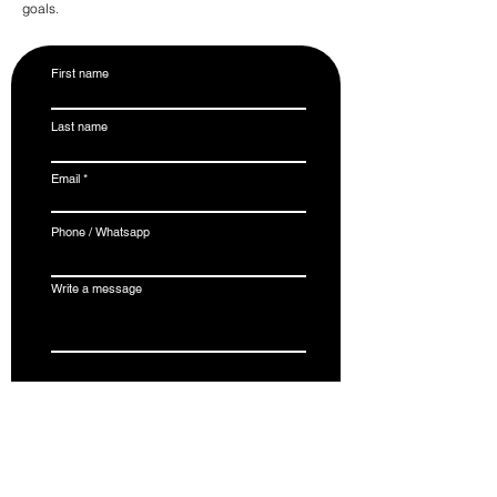
goals.
First name
Last name
Email
Phone / Whatsapp
Write a message
Submit