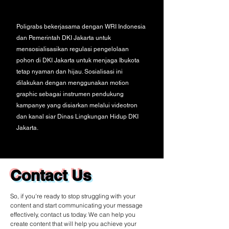
Poligrabs bekerjasama dengan WRI Indonesia
dan Pemerintah DKI Jakarta untuk
mensosialisasikan regulasi pengelolaan
pohon di DKI Jakarta untuk menjaga Ibukota
tetap nyaman dan hijau. Sosialisasi ini
dilakukan dengan menggunakan motion
graphic sebagai instrumen pendukung
kampanye yang disiarkan melalui videotron
dan kanal siar Dinas Lingkungan Hidup DKI
Jakarta.
Contact Us
So, if you're ready to stop struggling with your
content and start communicating your message
effectively, contact us today. We can help you
create content that will help you achieve your