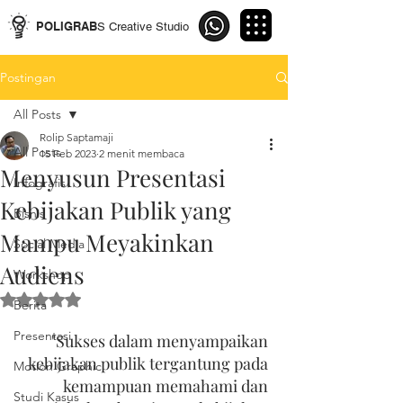
POLIGRAB
S Creative Studio
Postingan
All Posts
Rolip Saptamaji
All Posts
15 Feb 2023
2 menit membaca
Menyusun Presentasi
Infografis
Kebijakan Publik yang
Bisnis
Mampu Meyakinkan
Social Media
Audiens
Workshop
Dinilai NaN dari 5 bintang.
Berita
Presentasi
"Sukses dalam menyampaikan 
kebijakan publik tergantung pada 
Motion Graphic
kemampuan memahami dan 
Studi Kasus