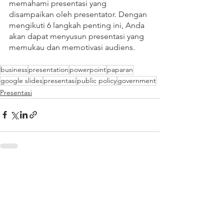
memahami presentasi yang 
disampaikan oleh presentator. Dengan 
mengikuti 6 langkah penting ini, Anda 
akan dapat menyusun presentasi yang 
memukau dan memotivasi audiens.
business
presentation
powerpoint
paparan
google slides
presentasi
public policy
government
Presentasi
Lihat Semua
Postingan Terakhir