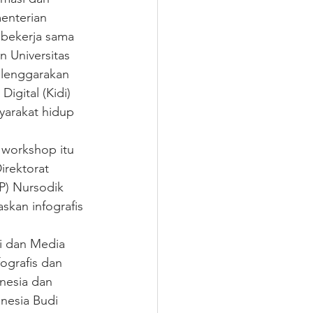
enterian 
 bekerja sama 
 Universitas 
elenggarakan 
igital (Kidi) 
yarakat hidup 
 workshop itu 
rektorat 
P) Nursodik 
kan infografis 
i dan Media 
ografis dan 
nesia dan 
nesia Budi 