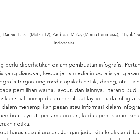
s), Dannie Faizal (Metro TV), Andreas M Zay (Media Indonesia), "Tiyok" 
Indonesia)
g perlu diperhatikan dalam pembuatan infografis. Perta
s yang diangkat, kedua jenis media infografis yang akan
rafis tergantung media apakah cetak, daring, atau lain
da pemilihan warna, layout, dan lainnya," terang Budi.
elaskan soal prinsip dalam membuat layout pada infografis
 dalam menampilkan pesan atau informasi dalam infograf
membuat layout, pertama urutan, kedua penekanan, kes
rakhir etika.
t harus sesuai urutan. Jangan judul kita letakkan di ba