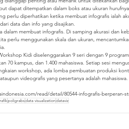
ng dianggap penting atau menarik untuk ditekankan bag
sebut dapat ditempatkan dalam boks atau ukuran hurufnya
 perlu diperhatikan ketika membuat infografis ialah aku
dari data dan info yang disajikan.
ka dalam membuat infografis. Di samping akurasi dan ke
i, kita perlu menggunakan skala dan ukuran, mencantumkan
ia.
Workshop Kidi diselenggarakan 9 seri dengan 9 program 
kan 70 kampus, dan 1.400 mahasiswa. Setiap sesi mengu
ngkaian workshop, ada lomba pembuatan produksi konte
 ataupun videografis yang pesertanya adalah mahasiswa. 
indonesia.com/read/detail/80544-infografis-berperan-st
rafik
poligrabs
data visualization
dataviz