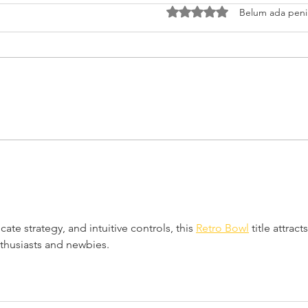
Dinilai 0 dari 5 bintang.
Belum ada peni
AI Art, Tantangan baru Para
Dial
Desainer dan Seniman Digital
Kece
Kunt
cate strategy, and intuitive controls, this 
Retro Bowl
 title attracts
thusiasts and newbies.