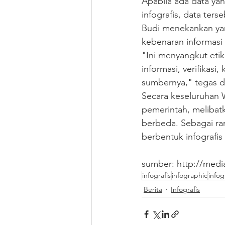
Apabila ada data ya
infografis, data ter
Budi menekankan yang
kebenaran informasi 
"Ini menyangkut eti
informasi, verifikas
sumbernya," tegas d
Secara keseluruhan 
pemerintah, melibat
berbeda. Sebagai ra
berbentuk infografis
sumber: http://media
infografis
infographic
infog
Berita
Infografis