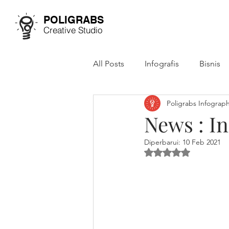
POLIGRABS
Creative Studio
All Posts
Infografis
Bisnis
Poligrabs Infograph
Studi Kasus
Annual Report
News : In
Diperbarui:
10 Feb 2021
Dinilai NaN dari 5 