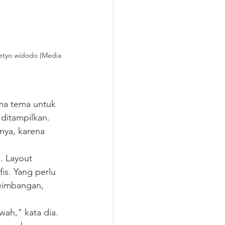
Setyo widodo (Media 
ma tema untuk 
 ditampilkan.
nya, karena 
. Layout 
is. Yang perlu 
eimbangan, 
wah," kata dia.