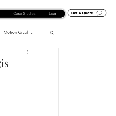
Get A Quote
Case Studies
Learn
Motion Graphic
is