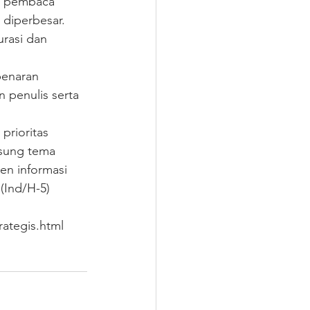
i pembaca 
 diperbesar.
rasi dan 
benaran 
 penulis serta 
prioritas 
sung tema 
n informasi 
(Ind/H-5)
rategis.html