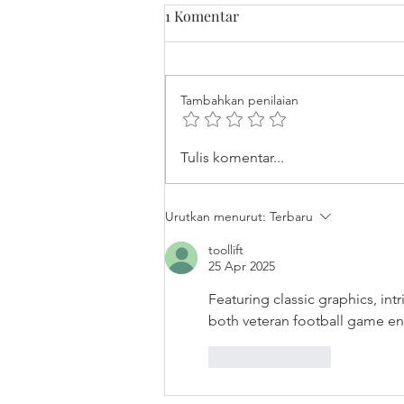
1 Komentar
Tambahkan penilaian
Menghadapi Era Kecerdasan
Tulis komentar...
Buatan: Cara Desainer
Bersaing dengan AI
Urutkan menurut:
Terbaru
Generated Art
toollift
25 Apr 2025
Featuring classic graphics, intri
both veteran football game en
Suka
Balas