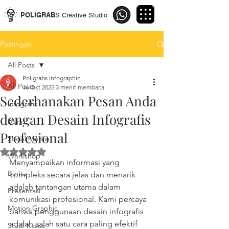
POLIGRAB
S Creative Studio
Postingan
All Posts
Poligrabs Infographic
All Posts
16 Okt 2025
3 menit membaca
Sederhanakan Pesan Anda
Infografis
dengan Desain Infografis
Bisnis
Profesional
Social Media
Dinilai NaN dari 5 bintang.
Workshop
Menyampaikan informasi yang 
Berita
kompleks secara jelas dan menarik 
adalah tantangan utama dalam 
Presentasi
komunikasi profesional. Kami percaya 
Motion Graphic
bahwa penggunaan desain infografis 
adalah salah satu cara paling efektif 
Studi Kasus