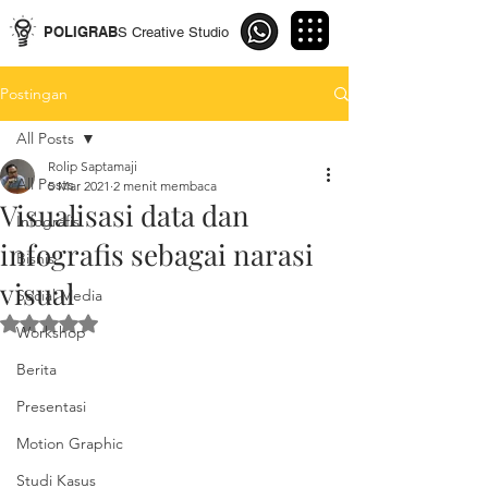
POLIGRAB
S Creative Studio
Postingan
All Posts
Rolip Saptamaji
All Posts
5 Mar 2021
2 menit membaca
Visualisasi data dan
Infografis
infografis sebagai narasi
Bisnis
visual
Social Media
Dinilai NaN dari 5 bintang.
Workshop
Berita
Presentasi
Motion Graphic
Studi Kasus