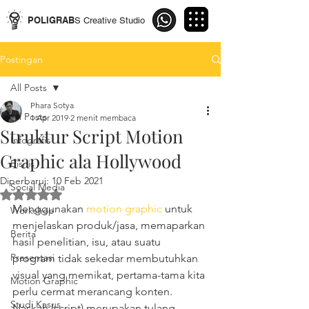
POLIGRAB
S Creative Studio
Postingan
All Posts
Phara Sotya
All Posts
1 Apr 2019
2 menit membaca
Struktur Script Motion
Infografis
Graphic ala Hollywood
Bisnis
Diperbarui:
10 Feb 2021
Social Media
Dinilai NaN dari 5 bintang.
Menggunakan 
motion graphic
 untuk 
Workshop
menjelaskan produk/jasa, memaparkan 
Berita
hasil penelitian, isu, atau suatu 
Presentasi
program tidak sekedar membutuhkan 
visual yang memikat, pertama-tama kita 
Motion Graphic
perlu cermat merancang konten. 
Studi Kasus
Naskah (script) merupakan tulang 