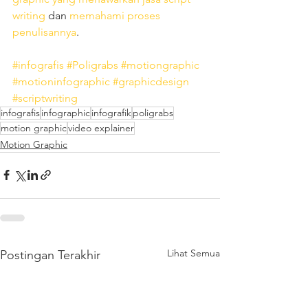
writing
 dan 
memahami proses 
penulisannya
. 
#infografis
#Poligrabs
#motiongraphic
#motioninfographic
#graphicdesign
#scriptwriting
infografis
infographic
infografik
poligrabs
motion graphic
video explainer
Motion Graphic
Lihat Semua
Postingan Terakhir