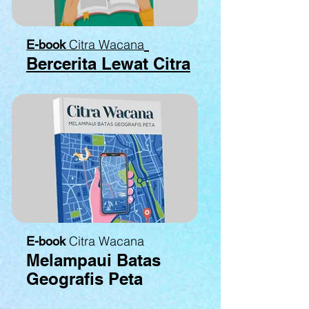
Citra Wacana
E-book
Bercerita Lewat Citra
Citra Wacana
E-book
Melampaui Batas
Geografis Peta