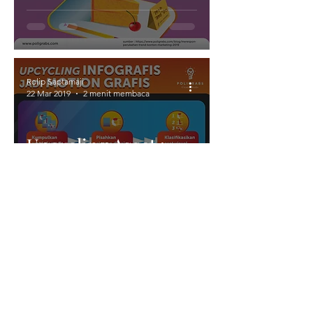
Rolip Saptamaji
22 Mar 2019
2 menit membaca
Upcycling Asset :
Mengubah infografis
lama menjadi
motiongraphic
Bergabung dengan milis