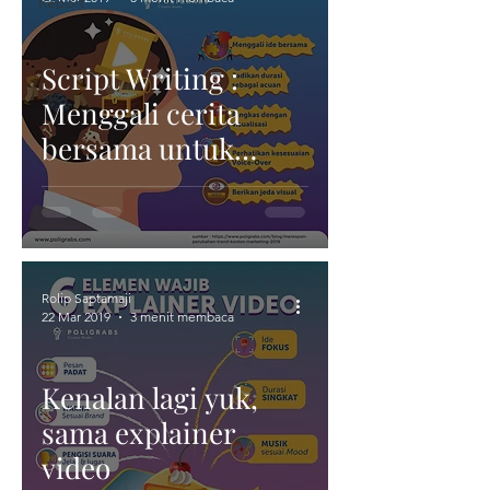
Report
Script Writing :
Menggali cerita
bersama untuk
motion graphic
explainer
Rolip Saptamaji
22 Mar 2019
3 menit membaca
Kenalan lagi yuk,
sama explainer
video