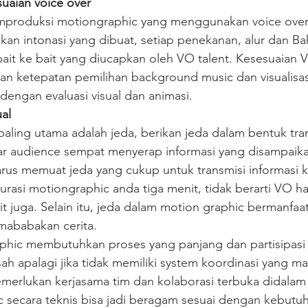
suaian voice over
produksi motiongraphic yang menggunakan voice over 
kan intonasi yang dibuat, setiap penekanan, alur dan Ba
ait ke bait yang diucapkan oleh VO talent. Kesesuaian V
kan ketepatan pemilihan background music dan visualisas
dengan evaluasi visual dan animasi. 
al 
aling utama adalah jeda, berikan jeda dalam bentuk trans
ar audience sempat menyerap informasi yang disampaikan
rus memuat jeda yang cukup untuk transmisi informasi 
urasi motiongraphic anda tiga menit, tidak berarti VO ha
t juga. Selain itu, jeda dalam motion graphic bermanfaa
ababakan cerita.
hic membutuhkan proses yang panjang dan partisipasi 
isah apalagi jika tidak memiliki system koordinasi yang m
merlukan kerjasama tim dan kolaborasi terbuka didalam 
c secara teknis bisa jadi beragam sesuai dengan kebutu