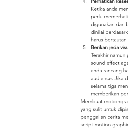
Perhatikan kese
Ketika anda mem
perlu memerhati
digunakan dari b
dinilai berdasar
harus bertautan 
Berikan jeda visu
Terakhir namun p
sound effect ag
anda rancang ha
audience. Jika d
selama tiga meni
memberikan pem
Membuat motiongrap
yang sulit untuk dip
penggalian cerita me
script motion graphi