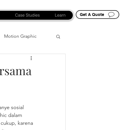
Get A Quote
Case Studies
Learn
Motion Graphic
bersama
anye sosial 
hic dalam 
 cukup, karena 