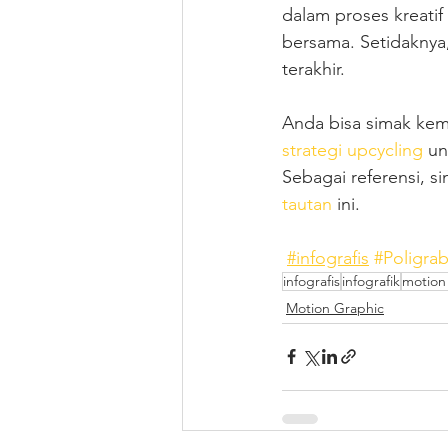
dalam proses kreati
bersama. Setidaknya
terakhir.
Anda bisa simak kemba
strategi upcycling 
un
Sebagai referensi, s
tautan 
ini.
#infografis
#Poligra
infografis
infografik
motion
Motion Graphic