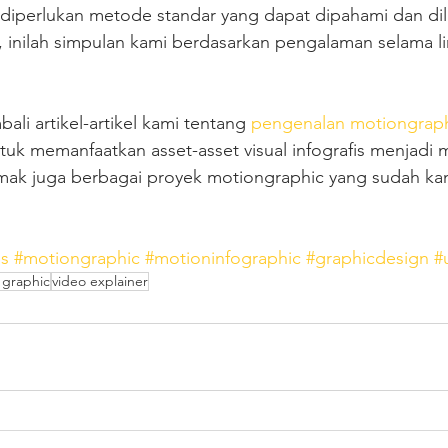
f diperlukan metode standar yang dapat dipahami dan di
, inilah simpulan kami berdasarkan pengalaman selama l
li artikel-artikel kami tentang 
pengenalan motiongrap
tuk memanfaatkan asset-asset visual infografis menjadi 
imak juga berbagai proyek motiongraphic yang sudah kam
bs
#motiongraphic
#motioninfographic
#graphicdesign
#
 graphic
video explainer