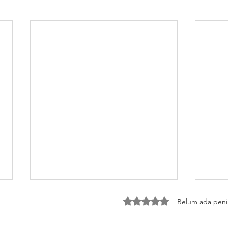
Dinilai 0 dari 5 bintang.
Belum ada peni