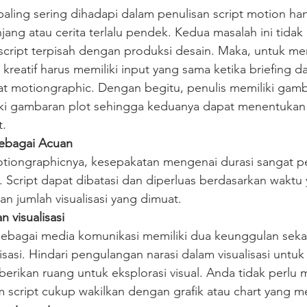
aling sering dihadapi dalam penulisan script motion han
anjang atau cerita terlalu pendek. Kedua masalah ini tidak
 script terpisah dengan produksi desain. Maka, untuk me
m kreatif harus memiliki input yang sama ketika briefing 
at motiongraphic. Dengan begitu, penulis memiliki gamb
ki gambaran plot sehingga keduanya dapat menentukan
t.
sebagai Acuan
tiongraphicnya, kesepakatan mengenai durasi sangat p
 Script dapat dibatasi dan diperluas berdasarkan waktu 
n jumlah visualisasi yang dimuat.
 visualisasi
ebagai media komunikasi memiliki dua keunggulan sekal
lisasi. Hindari pengulangan narasi dalam visualisasi untu
erikan ruang untuk eksplorasi visual. Anda tidak perlu
m script cukup wakilkan dengan grafik atau chart yang m