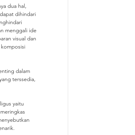
ya dua hal, 
 dapat dihindari 
nghindari 
dan menggali ide 
aran visual dan 
 komposisi 
enting dalam 
yang terssedia, 
igus yaitu 
k meringkas 
 menyebutkan 
enarik.