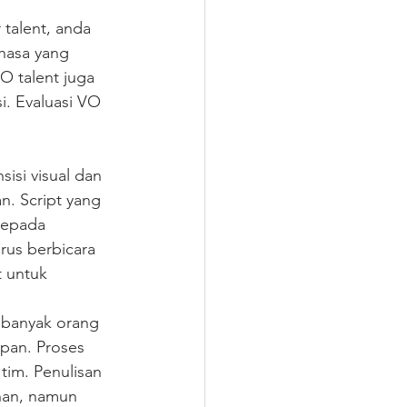
talent, anda 
hasa yang 
O talent juga 
i. Evaluasi VO 
isi visual dan 
. Script yang 
kepada 
rus berbicara 
t untuk 
banyak orang 
apan. Proses 
tim. Penulisan 
han, namun 