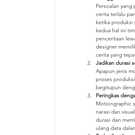
Persoalan yang p
cerita terlalu p
ketika produksi
kedua hal ini ti
penceritaan lew
designer memili
cerita yang tepa
Jadikan durasi 
Apapun jenis mo
proses produksi.
begitupun denga
Peringkas dengan
Motiongraphic s
narasi dan visua
durasi dan memb
ulang data dala