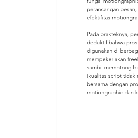
fungsi motiongraphi
perancangan pesan, 
efektifitas motiong
Pada prakteknya, pen
deduktif bahwa proses
digunakan di berbaga
mempekerjakan freel
sambil memotong bia
(kualitas script tida
bersama dengan pros
motiongraphic dan kl