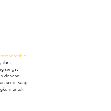
motiongraphic
galami 
ng sangat 
an dengan 
an script yang 
angkum untuk 