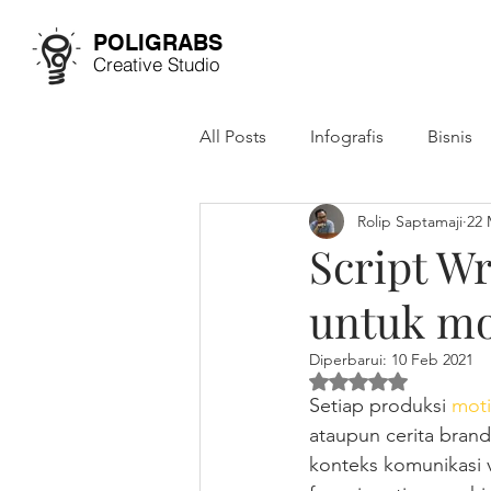
POLIGRABS
Creative Studio
All Posts
Infografis
Bisnis
Rolip Saptamaji
22 
Studi Kasus
Annual Report
Script Wr
untuk mo
Diperbarui:
10 Feb 2021
Dinilai NaN dari 5 
Setiap produksi 
moti
ataupun cerita brand
konteks komunikasi v