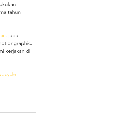
lakukan 
ima tahun 
hic
, juga 
motiongraphic. 
i kerjakan di 
upcycle