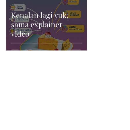
Kenalan lagi yuk,
sama explainer
video
Rolip Saptamaji
22 Mar 2019
2 menit membaca
Upcycling Asset :
Mengubah infografis
lama menjadi
motiongraphic