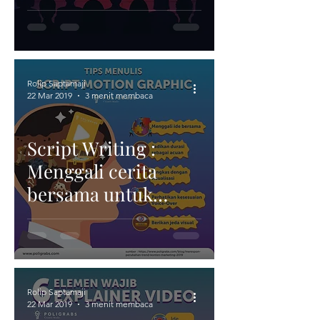
Rolip Saptamaji
22 Mar 2019
3 menit membaca
Script Writing :
Menggali cerita
bersama untuk
motion graphic
explainer
Rolip Saptamaji
22 Mar 2019
3 menit membaca