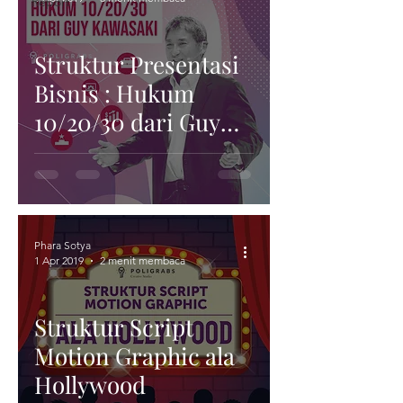
Report
Struktur Presentasi
Bisnis : Hukum
10/20/30 dari Guy
Kawasaki
Phara Sotya
1 Apr 2019
2 menit membaca
Struktur Script
Motion Graphic ala
Hollywood