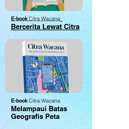
Citra Wacana
E-book
Bercerita Lewat Citra
Citra Wacana
E-book
Melampaui Batas
Geografis Peta