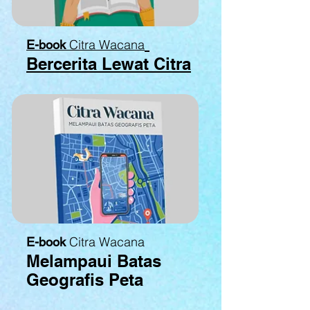
Citra Wacana
E-book
Bercerita Lewat Citra
Citra Wacana
E-book
Melampaui Batas
Geografis Peta