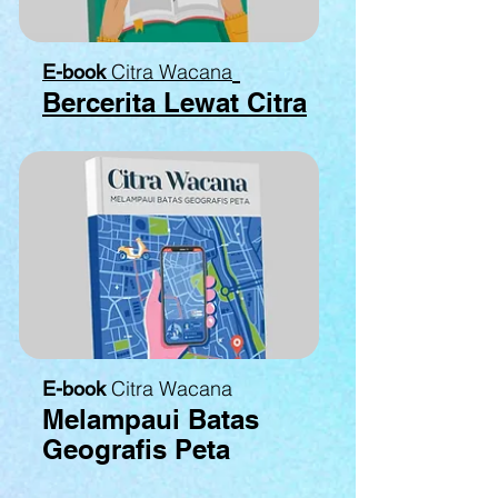
Citra Wacana
E-book
Bercerita Lewat Citra
Citra Wacana
E-book
Melampaui Batas
Geografis Peta