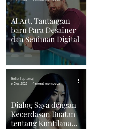
Report
AI Art, Tantangan
baru Para Desainer
dan Seniman Digital
Rolip Saptamaji
6 Des 2022
4 menit membaca
Dialog Saya dengan
Kecerdasan Buatan
tentang Kuntilanak,