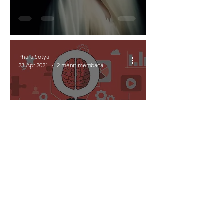
Ini Jawabannya!
Phara Sotya
23 Apr 2021
2 menit membaca
Memetakan pikiran
dengan MIND MAP
Bergabung dengan milis