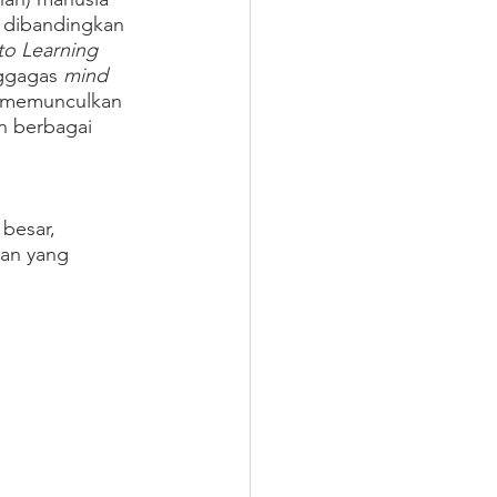
 dibandingkan 
o Learning 
ggagas 
mind 
, memunculkan 
n berbagai 
besar, 
ran yang 