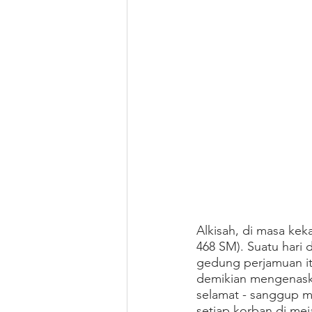
Alkisah, di masa kek
468 SM). Suatu hari
gedung perjamuan it
demikian mengenaskan
selamat - sanggup m
setiap korban di mej