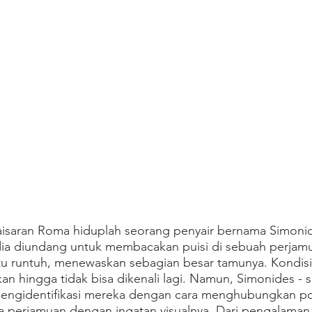
aisaran Roma hiduplah seorang penyair bernama Simonide
 dia diundang untuk membacakan puisi di sebuah perjam
u runtuh, menewaskan sebagian besar tamunya. Kondisi
 hingga tidak bisa dikenali lagi. Namun, Simonides - s
engidentifikasi mereka dengan cara menghubungkan po
a perjamuan dengan ingatan visualnya. Dari pengalaman 