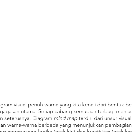
agram visual penuh warna yang kita kenali dari bentuk b
 gagasan utama. Setiap cabang kemudian terbagi menja
n seterusnya. Diagram 
mind map
 terdiri dari unsur visua
 dan warna-warna berbeda yang menunjukkan pembagian 
ng merangsang logika (otak kiri) dan kreativitas (otak k