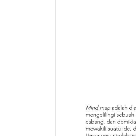
Mind map 
adalah di
mengelilingi sebuah
cabang, dan demikia
mewakili suatu ide,
Unsur-unsur itulah ya