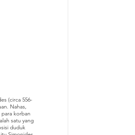
s (circa 556-
uan. Nahas, 
 para korban 
alah satu yang 
sisi duduk 
itu Simonides 