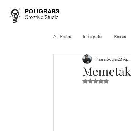
POLIGRABS
Creative Studio
All Posts
Infografis
Bisnis
Phara Sotya
23 Apr
Studi Kasus
Annual Report
Memetak
Dinilai NaN dari 5 