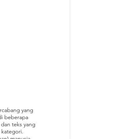
ercabang yang 
di beberapa 
l dan teks yang 
kategori. 
anan) manusia 