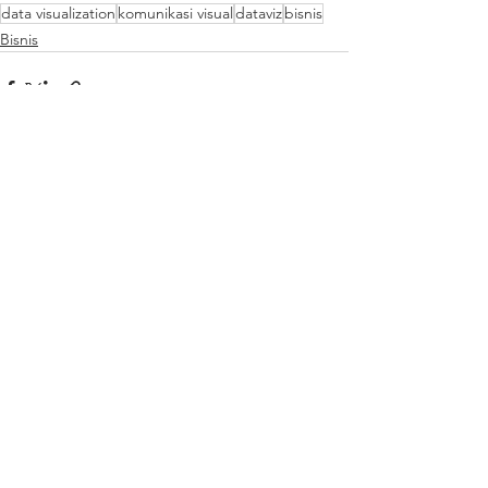
data visualization
komunikasi visual
dataviz
bisnis
Bisnis
Lihat Semua
Postingan Terakhir