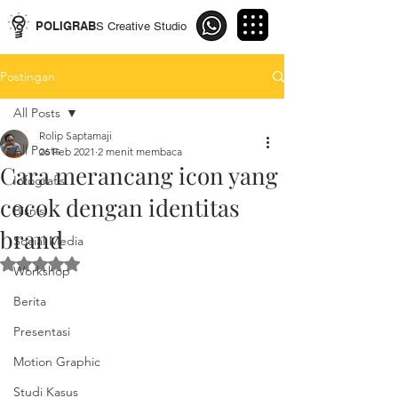
POLIGRAB
S Creative Studio
Postingan
All Posts
Rolip Saptamaji
All Posts
26 Feb 2021
2 menit membaca
Cara merancang icon yang
Infografis
cocok dengan identitas
Bisnis
brand
Social Media
Dinilai NaN dari 5 bintang.
Workshop
Berita
Presentasi
Motion Graphic
Studi Kasus